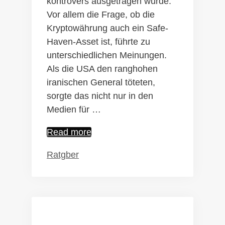
kontrovers ausgetragen wurde.
Vor allem die Frage, ob die
Kryptowährung auch ein Safe-
Haven-Asset ist, führte zu
unterschiedlichen Meinungen.
Als die USA den ranghohen
iranischen General töteten,
sorgte das nicht nur in den
Medien für …
Bitcoin
Read more
nun
Kategorien
Ratgber
auch
ein
Safe-
Haven-
Asset?