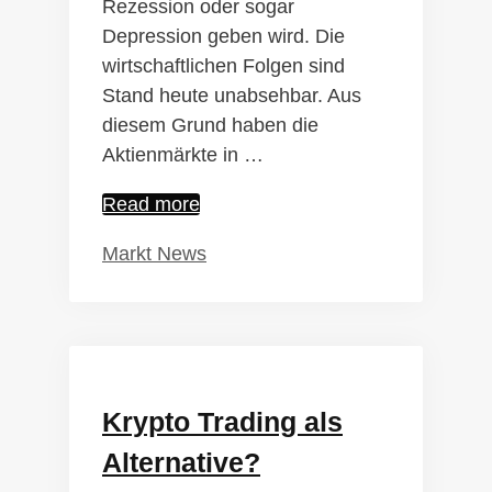
Rezession oder sogar
Depression geben wird. Die
wirtschaftlichen Folgen sind
Stand heute unabsehbar. Aus
diesem Grund haben die
Aktienmärkte in …
Coronavirus
Read more
–
Kategorien
Markt News
Absturz
am
Krypto-
Markt
Krypto Trading als
Alternative?