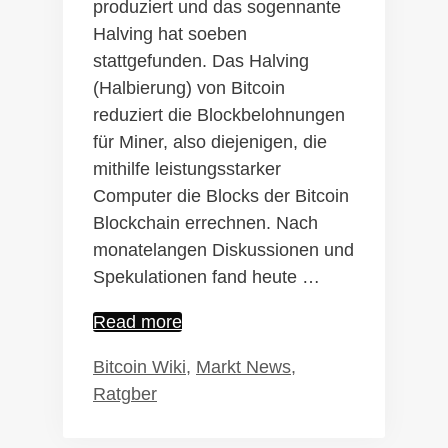
produziert und das sogennante
Halving hat soeben
stattgefunden. Das Halving
(Halbierung) von Bitcoin
reduziert die Blockbelohnungen
für Miner, also diejenigen, die
mithilfe leistungsstarker
Computer die Blocks der Bitcoin
Blockchain errechnen. Nach
monatelangen Diskussionen und
Spekulationen fand heute …
Bitcoin
Read more
Halving
Kategorien
Bitcoin Wiki
,
Markt News
,
am
Ratgber
11.05.