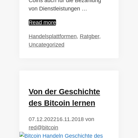
Coins auch für die Bezahlung
von Dienstleistungen …
Krypto
Read more
Trading
Kategorien
Handelsplattformen
,
Ratgber
,
als
Uncategorized
Alternative?
Von der Geschichte
des Bitcoin lernen
07.12.2022
16.11.2018
von
red@bitcoin