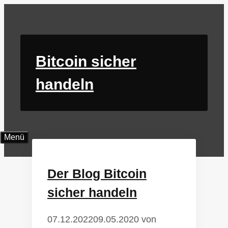
Zum
Inhalt
springen
Bitcoin sicher
handeln
Menü
Der Blog Bitcoin
sicher handeln
07.12.2022
09.05.2020
von