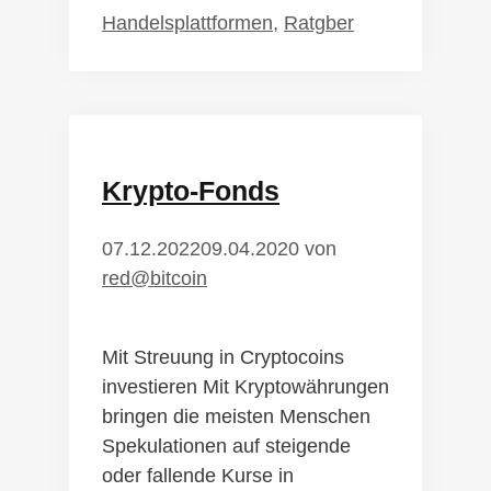
Blog
Kategorien
Handelsplattformen
,
Ratgber
Bitcoin
sicher
handeln
Krypto-Fonds
07.12.2022
09.04.2020
von
red@bitcoin
Mit Streuung in Cryptocoins
investieren Mit Kryptowährungen
bringen die meisten Menschen
Spekulationen auf steigende
oder fallende Kurse in